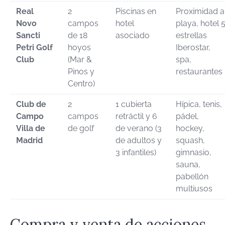
Real
2
Piscinas en
Proximidad a
Novo
campos
hotel
playa, hotel 
Sancti
de 18
asociado
estrellas
Petri Golf
hoyos
Iberostar,
Club
(Mar &
spa,
Pinos y
restaurantes
Centro)
Club de
2
1 cubierta
Hípica, tenis,
Campo
campos
retráctil y 6
pádel,
Villa de
de golf
de verano (3
hockey,
Madrid
de adultos y
squash,
3 infantiles)
gimnasio,
sauna,
pabellón
multiusos
Compra y venta de acciones