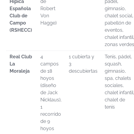
Hípica
de
pádel,
Española
Robert
gimnasio,
Club de
Von
chalet social,
Campo
Hagge)
pabellón de
(RSHECC)
eventos,
chalet infantil
zonas verde
Real Club
4
1 cubierta y
Tenis, pádel,
La
campos
3
squash,
Moraleja
de 18
descubiertas
gimnasio,
hoyos
spa, chalets
(diseño
sociales,
de Jack
chalet infantil
Nicklaus),
chalet de
1
tenis
recorrido
de 9
hoyos